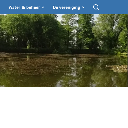
Water & beheer
De vereniging
Toon zoekfunctie