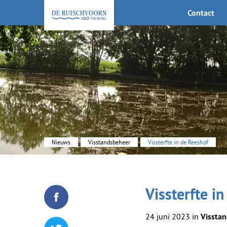
Contact
KEHV de Ruischvoorn
Nieuws
Visstandsbeheer
Vissterfte in de Reeshof
Vissterfte i
Deel dit blogartikel op Facebook
24 juni 2023 in
Vissta