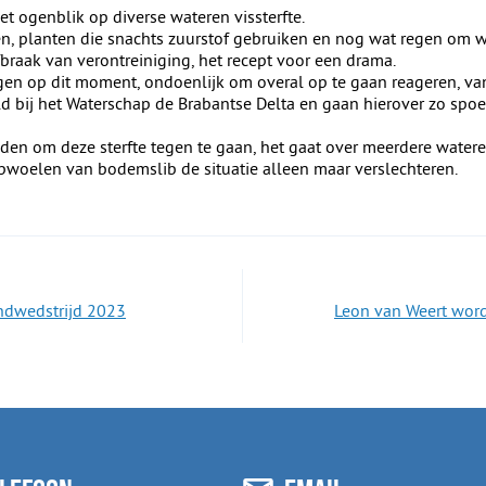
et ogenblik op diverse wateren vissterfte.
, planten die snachts zuurstof gebruiken en nog wat regen om w
braak van verontreiniging, het recept voor een drama.
gen op dit moment, ondoenlijk om overal op te gaan reageren, va
d bij het Waterschap de Brabantse Delta en gaan hierover zo spo
eden om deze sterfte tegen te gaan, het gaat over meerdere wate
opwoelen van bodemslib de situatie alleen maar verslechteren.
ndwedstrijd 2023
Leon van Weert word