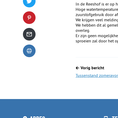
Tweet dit blogartikel op Twitter
In de Reeshof is er op h
Hoge watertemperaturen
zuurstofgebruik door af
We krijgen veel meldin
Deel dit blogartikel op Pinterest
We hebben dit al gemel
overleg.
Er zijn geen mogelijkh
Deel dit blogartikel via de mail
sproeien zal door het 
Dit blogartikel uitprinten
Berichtnavigatie
Vorig bericht
Tussenstand zomeravo