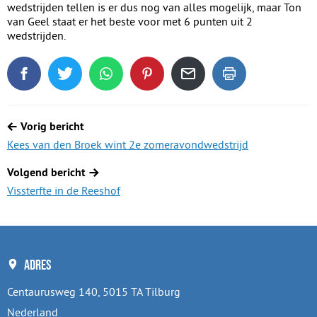
wedstrijden tellen is er dus nog van alles mogelijk, maar Ton
van Geel staat er het beste voor met 6 punten uit 2
wedstrijden.
Deel dit blogartikel op Facebook
Tweet dit blogartikel op Twitter
Deel dit blogartikel via WhatsApp
Deel dit blogartikel op Pinterest
Deel dit blogartikel via de
Dit blogartikel uit
Berichtnavigatie
Vorig bericht
Kees van den Broek wint 2e zomeravondwedstrijd
Volgend bericht
Vissterfte in de Reeshof
Adres
Centaurusweg 140, 5015 TA Tilburg
Nederland