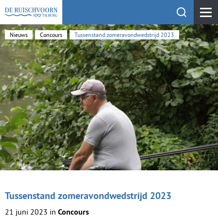
Toon zoekfu
KEHV de Ruischvoorn
Nieuws
Concours
Tussenstand zomeravondwedstrijd 2023
Tussenstand zomeravondwedstrijd 2023
21 juni 2023 in
Concours