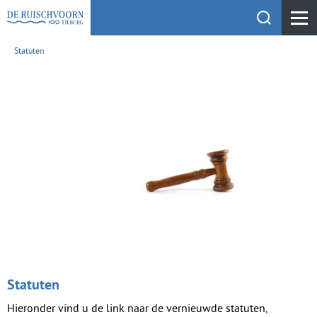
Toon zoekfu
KEHV de Ruischvoorn
Statuten
Statuten
Hieronder vind u de link naar de vernieuwde statuten,