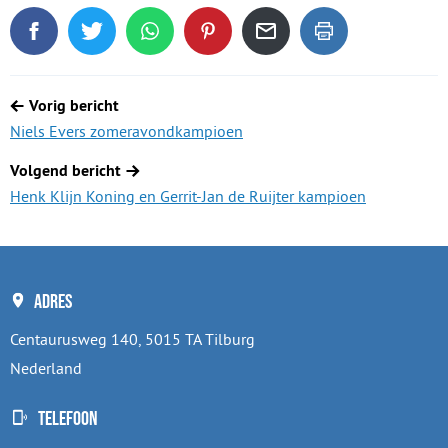
Deel dit blogartikel op Facebook
Tweet dit blogartikel op Twitter
Deel dit blogartikel via WhatsApp
Deel dit blogartikel op Pinterest
Deel dit blogartikel via de
Dit blogartikel uit
Berichtnavigatie
Vorig bericht
Niels Evers zomeravondkampioen
Volgend bericht
Henk Klijn Koning en Gerrit-Jan de Ruijter kampioen
Adres
Centaurusweg 140, 5015 TA Tilburg
Nederland
Telefoon