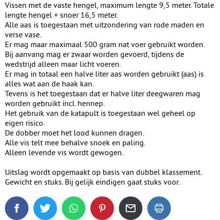
Vissen met de vaste hengel, maximum lengte 9,5 meter. Totale
lengte hengel + snoer 16,5 meter.
Alle aas is toegestaan met uitzondering van rode maden en
verse vase.
Er mag maar maximaal 500 gram nat voer gebruikt worden.
Bij aanvang mag er zwaar worden gevoerd, tijdens de
wedstrijd alleen maar licht voeren.
Er mag in totaal een halve liter aas worden gebruikt (aas) is
alles wat aan de haak kan.
Tevens is het toegestaan dat er halve liter deegwaren mag
worden gebruikt incl. hennep.
Het gebruik van de katapult is toegestaan wel geheel op
eigen risico.
De dobber moet het lood kunnen dragen.
Alle vis telt mee behalve snoek en paling.
Alleen levende vis wordt gewogen.
Uitslag wordt opgemaakt op basis van dubbel klassement.
Gewicht en stuks. Bij gelijk eindigen gaat stuks voor.
Deel dit blogartikel op Facebook
Tweet dit blogartikel op Twitter
Deel dit blogartikel via WhatsApp
Deel dit blogartikel op Pinterest
Deel dit blogartikel via de
Dit blogartikel uit