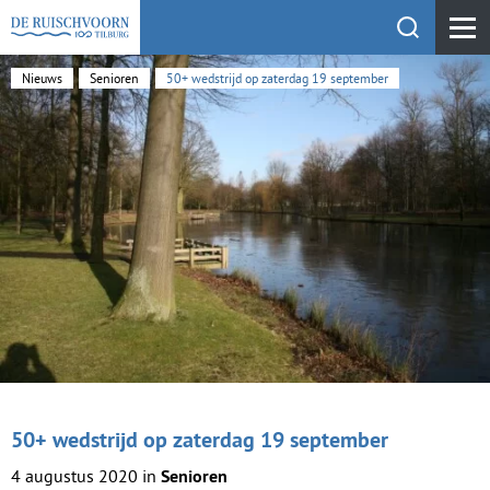
Toon zoekfu
KEHV de Ruischvoorn
Nieuws
Senioren
50+ wedstrijd op zaterdag 19 september
50+ wedstrijd op zaterdag 19 september
4 augustus 2020 in
Senioren