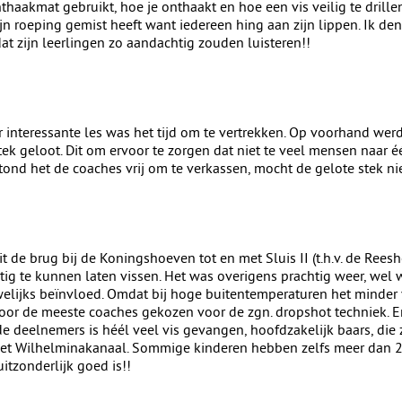
thaakmat gebruikt, hoe je onthaakt en hoe een vis veilig te drillen
jn roeping gemist heeft want iedereen hing aan zijn lippen. Ik de
at zijn leerlingen zo aandachtig zouden luisteren!!
 interessante les was het tijd om te vertrekken. Op voorhand wer
ek geloot. Dit om ervoor te zorgen dat niet te veel mensen naar é
tond het de coaches vrij om te verkassen, mocht de gelote stek ni
t de brug bij de Koningshoeven tot en met Sluis II (t.h.v. de Rees
tig te kunnen laten vissen. Het was overigens prachtig weer, wel
elijks beïnvloed. Omdat bij hoge buitentemperaturen het minder
door de meeste coaches gekozen voor de zgn. dropshot techniek. E
e deelnemers is héél veel vis gevangen, hoofdzakelijk baars, die z
et Wilhelminakanaal. Sommige kinderen hebben zelfs meer dan 2
itzonderlijk goed is!!