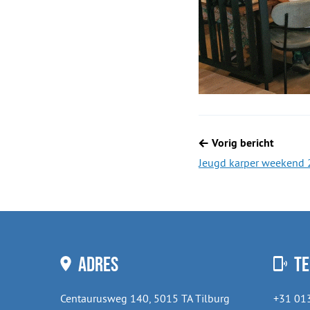
Berichtnavigatie
Vorig bericht
Jeugd karper weekend 
Adres
Te
Centaurusweg 140, 5015 TA Tilburg
+31 01