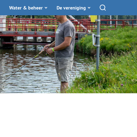
Water & beheer
De vereniging
Toon zoekfunctie