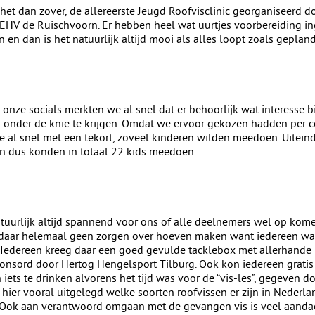
t dan zover, de allereerste Jeugd Roofvisclinic georganiseerd do
EHV de Ruischvoorn. Er hebben heel wat uurtjes voorbereiding i
n en dan is het natuurlijk altijd mooi als alles loopt zoals gepland
onze socials merkten we al snel dat er behoorlijk wat interesse 
r onder de knie te krijgen. Omdat we ervoor gekozen hadden per 
 al snel met een tekort, zoveel kinderen wilden meedoen. Uitein
n dus konden in totaal 22 kids meedoen.
atuurlijk altijd spannend voor ons of alle deelnemers wel op kom
daar helemaal geen zorgen over hoeven maken want iedereen was
Iedereen kreeg daar een goed gevulde tacklebox met allerhande
nsord door Hertog Hengelsport Tilburg. Ook kon iedereen gratis
iets te drinken alvorens het tijd was voor de “vis-les”, gegeven d
hier vooral uitgelegd welke soorten roofvissen er zijn in Nederla
 Ook aan verantwoord omgaan met de gevangen vis is veel aandac