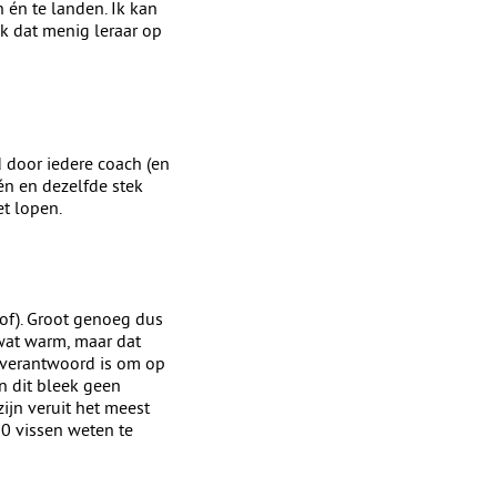
 én te landen. Ik kan
nk dat menig leraar op
d door iedere coach (en
én en dezelfde stek
et lopen.
hof). Groot genoeg dus
 wat warm, maar dat
 verantwoord is om op
n dit bleek geen
ijn veruit het meest
0 vissen weten te