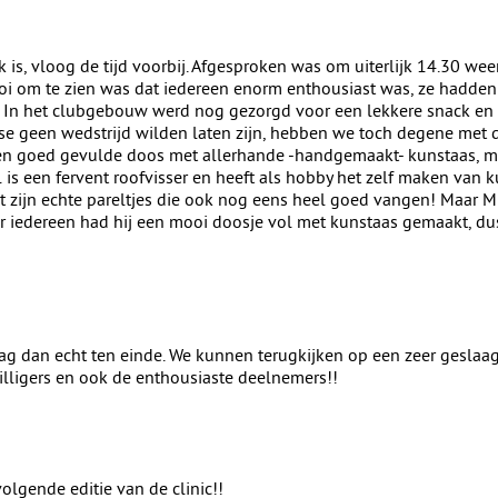
k is, vloog de tijd voorbij. Afgesproken was om uiterlijk 14.30 wee
oi om te zien was dat iedereen enorm enthousiast was, ze hadden
 In het clubgebouw werd nog gezorgd voor een lekkere snack en w
se geen wedstrijd wilden laten zijn, hebben we toch degene met d
een goed gevulde doos met allerhande -handgemaakt- kunstaas, m
l is een fervent roofvisser en heeft als hobby het zelf maken van
Dit zijn echte pareltjes die ook nog eens heel goed vangen! Maar 
or iedereen had hij een mooi doosje vol met kunstaas gemaakt, dus
g dan echt ten einde. We kunnen terugkijken op een zeer geslaa
illigers en ook de enthousiaste deelnemers!!
olgende editie van de clinic!!