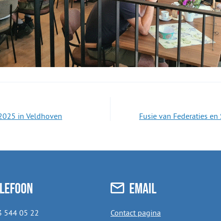
2025 in Veldhoven
Fusie van Federaties en 
lefoon
Email
3 544 05 22
Contact pagina