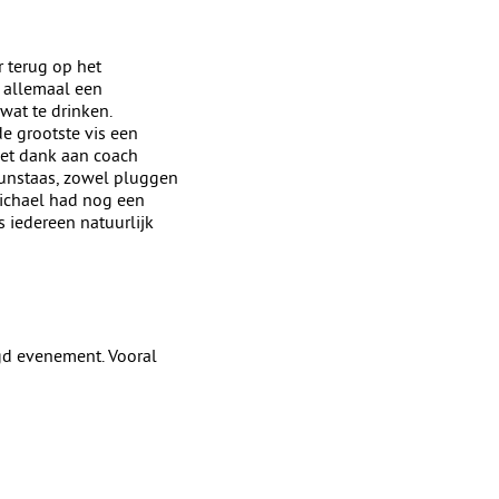
r terug op het
 allemaal een
at te drinken.
e grootste vis een
et dank aan coach
 kunstaas, zowel pluggen
Michael had nog een
 iedereen natuurlijk
gd evenement. Vooral