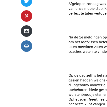
Tweet dit blogartikel op Twitter
Afgelopen zondag was he
van onze mooie club, K
perfect te laten verlope
Deel dit blogartikel op Pinterest
Deel dit blogartikel via de mail
Na de 1e meldingen op 
om het roofvissen bete
laten meedoen zaten we
Dit blogartikel uitprinten
coaches weten te vinde
Op de dag zelf is het n
gezien hadden we ons 
clubgebouw aanwezig. 
toebehoren. Mede gespo
worstenbroodje eten en 
Opheusden. Geert heeft 
het beste kunt vangen.