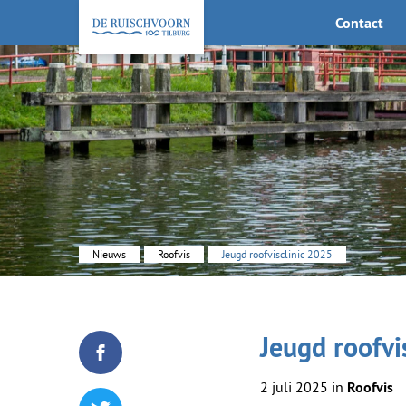
Contact
KEHV de Ruischvoorn
Nieuws
Roofvis
Jeugd roofvisclinic 2025
Jeugd roofvi
Deel dit blogartikel op Facebook
2 juli 2025 in
Roofvis