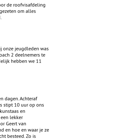
or de roofvisafdeling
ngezeten om alles
.
bij onze jeugdleden was
coach 2 deelnemers te
delijk hebben we 11
en dagen. Achteraf
 stipt 10 uur op ons
 kunstaas en
 een lekker
oor Geert van
nd en hoe en waar je ze
ht besteed. Zo is