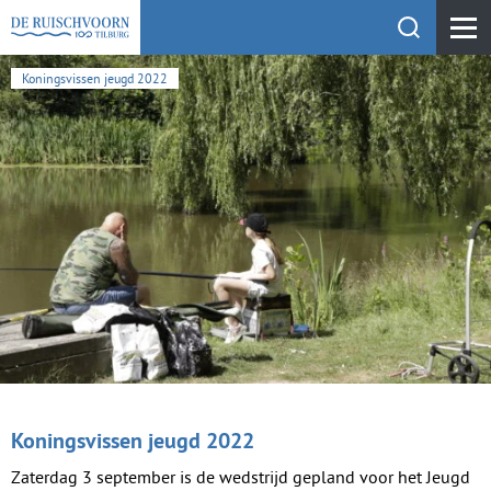
Toon zoekfu
KEHV de Ruischvoorn
Koningsvissen jeugd 2022
Koningsvissen jeugd 2022
Zaterdag 3 september is de wedstrijd gepland voor het Jeugd