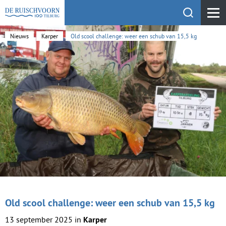
Toon zoekfu
KEHV de Ruischvoorn
Nieuws
Karper
Old scool challenge: weer een schub van 15,5 kg
Old scool challenge: weer een schub van 15,5 kg
13 september 2025 in
Karper