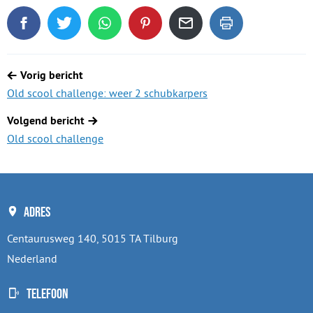
Deel dit blogartikel op Facebook
Tweet dit blogartikel op Twitter
Deel dit blogartikel via WhatsApp
Deel dit blogartikel op Pinterest
Deel dit blogartikel via de
Dit blogartikel uit
Berichtnavigatie
Vorig bericht
Old scool challenge: weer 2 schubkarpers
Volgend bericht
Old scool challenge
Adres
Centaurusweg 140, 5015 TA Tilburg
Nederland
Telefoon