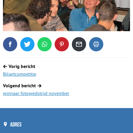
Deel dit blogartikel op Facebook
Tweet dit blogartikel op Twitter
Deel dit blogartikel via WhatsApp
Deel dit blogartikel op Pinterest
Deel dit blogartikel via de
Dit blogartikel uit
Berichtnavigatie
Vorig bericht
Biljartcompetitie
Volgend bericht
winnaar fotowedstrijd november
Adres