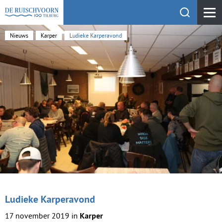
Toon zoekfu
KEHV de Ruischvoorn
Nieuws
Karper
Ludieke Karperavond
Ludieke Karperavond
17 november 2019 in
Karper