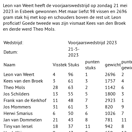
Leon van Weert heeft de voorjaarswedstrijd op zondag 21 mei
2023 in Esbeek gewonnen. Met maar liefst 98 vissen en 2696
gram stak hij met kop en schouders boven de rest uit. Leon
proficiat! Goede tweede was zijn vismaat Kees van den Broek
en derde werd Theo Mols.
Wedstrijd:
Voorjaarswedstrijd 2023
21-5-
Datum:
2023
punten
punt
Naam
Visstek
Stuks
gewicht
stuks
gewi
Leon van Weert
4
96
1
2696
2
Kees van den Broek
3
61
3
1757
4
Theo Mols
28
63
2
1142
6
Jos Schilders
13
55
5
1800
3
Frank van de Kerkhof
11
48
7
2923
1
Jos Mommers
31
61
3
820
9
Herwi Smarius
6
50
6
1026
7
Jan van Dommelen
21
43
8
781
11
Tiny van Iersel
18
37
11
942
8