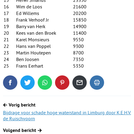
15
Herwi Smarius
23350
16
Wim de Loos
21600
17
Ed Willems
20200
18
Frank Verhoof Jr
15850
19
Barry van Herk
14900
20
Kees van den Broek
11400
21
Karel Monsieurs
9550
22
Hans van Poppel
9300
23
Martin Houtepen
8700
24
Ben Joosen
7350
25
Frans Eerhart
5350
Deel dit blogartikel op Facebook
Tweet dit blogartikel op Twitter
Deel dit blogartikel via WhatsApp
Deel dit blogartikel op Pinterest
Deel dit blogartikel via de
Dit blogartikel uit
Berichtnavigatie
Vorig bericht
Bijdrage voor schade hoge waterstand in Limburg door K.E.H.V.
de Ruischvoorn
Volgend bericht