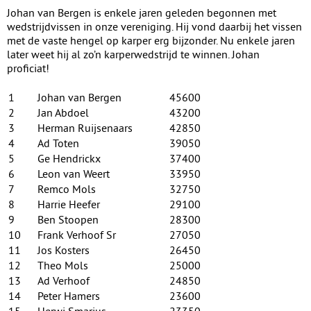
Johan van Bergen is enkele jaren geleden begonnen met
wedstrijdvissen in onze vereniging. Hij vond daarbij het vissen
met de vaste hengel op karper erg bijzonder. Nu enkele jaren
later weet hij al zo’n karperwedstrijd te winnen. Johan
proficiat!
1
Johan van Bergen
45600
2
Jan Abdoel
43200
3
Herman Ruijsenaars
42850
4
Ad Toten
39050
5
Ge Hendrickx
37400
6
Leon van Weert
33950
7
Remco Mols
32750
8
Harrie Heefer
29100
9
Ben Stoopen
28300
10
Frank Verhoof Sr
27050
11
Jos Kosters
26450
12
Theo Mols
25000
13
Ad Verhoof
24850
14
Peter Hamers
23600