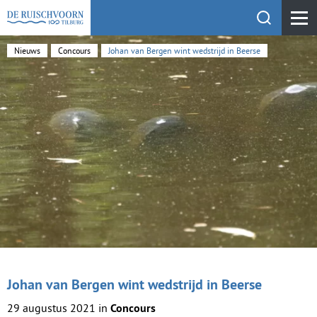
Toon zoekfu
KEHV de Ruischvoorn
Nieuws
Concours
Johan van Bergen wint wedstrijd in Beerse
Johan van Bergen wint wedstrijd in Beerse
29 augustus 2021 in
Concours