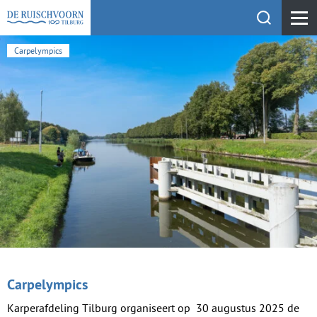
Toon zoekfu
KEHV de Ruischvoorn
Carpelympics
Carpelympics
Karperafdeling Tilburg organiseert op 30 augustus 2025 de