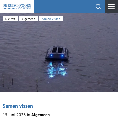
Toon zoekfu
KEHV de Ruischvoorn
Nieuws
Algemeen
Samen vissen
Samen vissen
15 juni 2023 in
Algemeen