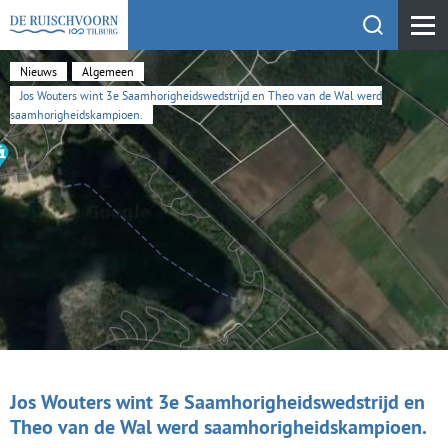
Toon zoekfu
KEHV de Ruischvoorn
Nieuws
Algemeen
Jos Wouters wint 3e Saamhorigheidswedstrijd en Theo van de Wal werd
saamhorigheidskampioen.
Jos Wouters wint 3e Saamhorigheidswedstrijd en
Theo van de Wal werd saamhorigheidskampioen.