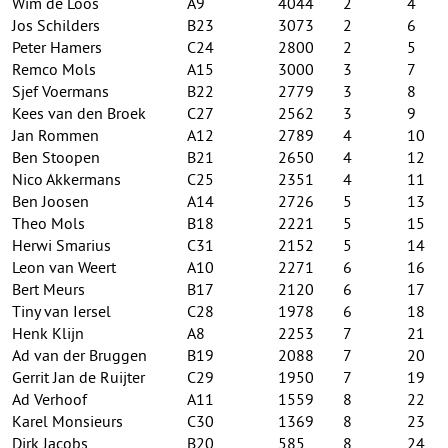
Wim de Loos
A9
4044
2
4
Jos Schilders
B23
3073
2
6
Peter Hamers
C24
2800
2
5
Remco Mols
A15
3000
3
7
Sjef Voermans
B22
2779
3
8
Kees van den Broek
C27
2562
3
9
Jan Rommen
A12
2789
4
10
Ben Stoopen
B21
2650
4
12
Nico Akkermans
C25
2351
4
11
Ben Joosen
A14
2726
5
13
Theo Mols
B18
2221
5
15
Herwi Smarius
C31
2152
5
14
Leon van Weert
A10
2271
6
16
Bert Meurs
B17
2120
6
17
Tiny van Iersel
C28
1978
6
18
Henk Klijn
A8
2253
7
21
Ad van der Bruggen
B19
2088
7
20
Gerrit Jan de Ruijter
C29
1950
7
19
Ad Verhoof
A11
1559
8
22
Karel Monsieurs
C30
1369
8
23
Dirk Jacobs
B20
585
8
24