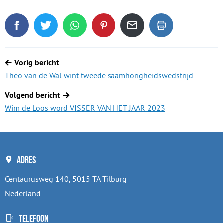
Deel dit blogartikel op Facebook
Tweet dit blogartikel op Twitter
Deel dit blogartikel via WhatsApp
Deel dit blogartikel op Pinterest
Deel dit blogartikel via de
Dit blogartikel uit
Berichtnavigatie
Vorig bericht
Theo van de Wal wint tweede saamhorigheidswedstrijd
Volgend bericht
Wim de Loos word VISSER VAN HET JAAR 2023
Adres
Centaurusweg 140, 5015 TA Tilburg
Nederland
Telefoon