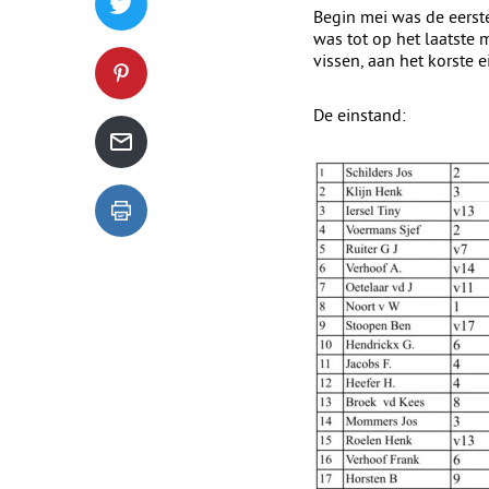
Tweet dit blogartikel op Twitter
Begin mei was de eerst
was tot op het laatste 
vissen, aan het korste e
Deel dit blogartikel op Pinterest
De einstand:
Deel dit blogartikel via de mail
Dit blogartikel uitprinten