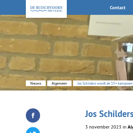
Contact
KEHV de Ruischvoorn
Nieuws
Algemeen
Jos Schilders wordt de 55+ kampioen
Jos Schilde
Deel dit blogartikel op Facebook
3 november 2023 in
Al