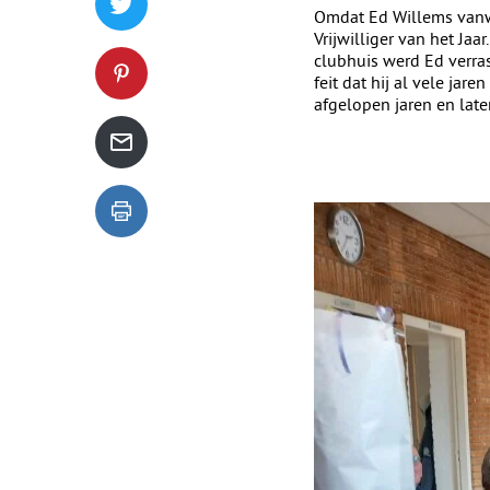
Tweet dit blogartikel op Twitter
Omdat Ed Willems vanwe
Vrijwilliger van het Ja
clubhuis werd Ed verra
feit dat hij al vele jar
Deel dit blogartikel op Pinterest
afgelopen jaren en lat
Deel dit blogartikel via de mail
Dit blogartikel uitprinten