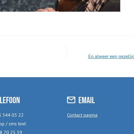
En alweer een gezell
lefoon
Email
3 544 05 22
Contact pagina
p / sms text:
8 70 25 59