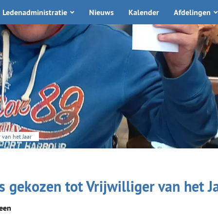
Ledenadministratie
Nieuws
Kalender
Afdelingen
r van het Jaar
s gekozen tot Vrijwilliger van het J
een