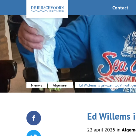
Contact
KEHV de Ruischvoorn
Nieuws
Algemeen
Ed Willems is gekozen tot Vrijwillige
Ed Willems i
Deel dit blogartikel op Facebook
22 april 2025 in
Algem