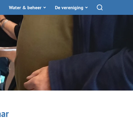
Water & beheer
De vereniging
Toon zoekfunctie
aar