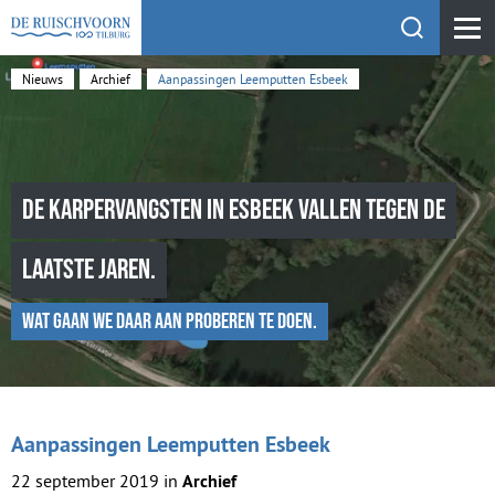
Toon zoekfu
KEHV de Ruischvoorn
Nieuws
Archief
Aanpassingen Leemputten Esbeek
De karpervangsten in Esbeek vallen tegen de
laatste jaren.
Wat gaan we daar aan proberen te doen.
Aanpassingen Leemputten Esbeek
22 september 2019 in
Archief