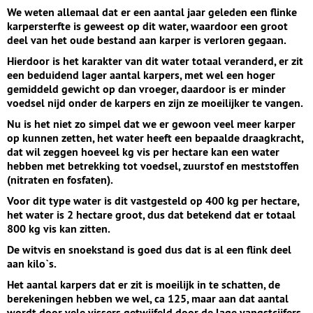
We weten allemaal dat er een aantal jaar geleden een flinke
karpersterfte is geweest op dit water, waardoor een groot
deel van het oude bestand aan karper is verloren gegaan.
Hierdoor is het karakter van dit water totaal veranderd, er zit
een beduidend lager aantal karpers, met wel een hoger
gemiddeld gewicht op dan vroeger, daardoor is er minder
voedsel nijd onder de karpers en zijn ze moeilijker te vangen.
Nu is het niet zo simpel dat we er gewoon veel meer karper
op kunnen zetten, het water heeft een bepaalde draagkracht,
dat wil zeggen hoeveel kg vis per hectare kan een water
hebben met betrekking tot voedsel, zuurstof en meststoffen
(nitraten en fosfaten).
Voor dit type water is dit vastgesteld op 400 kg per hectare,
het water is 2 hectare groot, dus dat betekend dat er totaal
800 kg vis kan zitten.
De witvis en snoekstand is goed dus dat is al een flink deel
aan kilo`s.
Het aantal karpers dat er zit is moeilijk in te schatten, de
berekeningen hebben we wel, ca 125, maar aan dat aantal
wordt door vele vissers getwijfeld door de lage vangstcijfers.