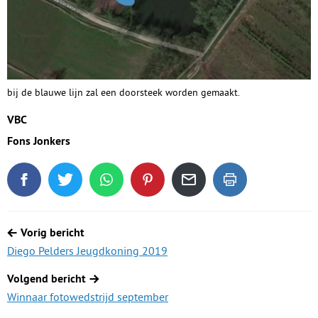
bij de blauwe lijn zal een doorsteek worden gemaakt.
VBC
Fons Jonkers
Deel dit blogartikel op Facebook
Tweet dit blogartikel op Twitter
Deel dit blogartikel via WhatsApp
Deel dit blogartikel op Pinterest
Deel dit blogartikel via de
Dit blogartikel uit
Berichtnavigatie
Vorig bericht
Diego Pelders Jeugdkoning 2019
Volgend bericht
Winnaar fotowedstrijd september